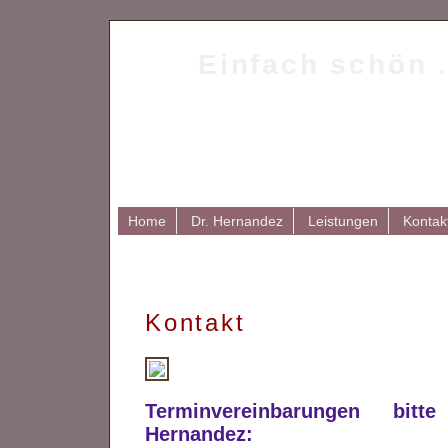
Einfach schön .
Home
Dr. Hernandez
Leistungen
Kontak
Kontakt
Terminvereinbarungen bit
Hernandez: